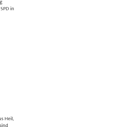
ng
 SPD in
s Heil,
sind