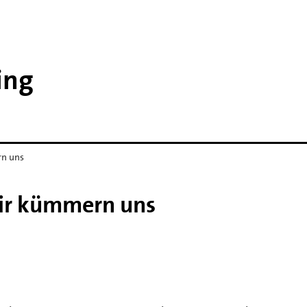
ing
rn uns
Wir kümmern uns